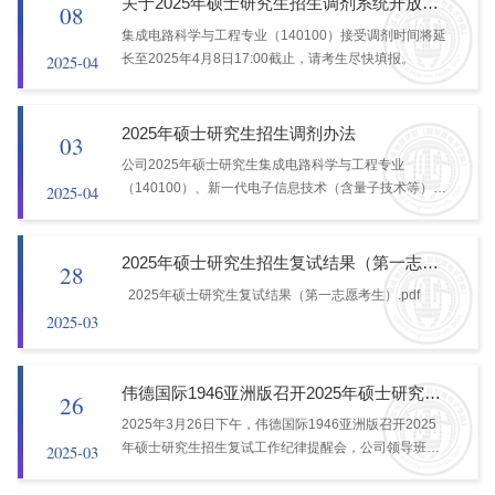
关于2025年硕士研究生招生调剂系统开放时间延长的通知
08
集成电路科学与工程专业（140100）接受调剂时间将延
长至2025年4月8日17:00截止，请考生尽快填报。
2025-04
2025年硕士研究生招生调剂办法
03
公司2025年硕士研究生集成电路科学与工程专业
（140100）、新一代电子信息技术（含量子技术等）专
2025-04
业（085401）、集成电路工程专业（085403）招生拟
接受调剂考生，具体实施办法如下。一、接受调剂时间
2025年4月8日00:00开放，开放时间为16个小时。请考
2025年硕士研究生招生复试结果（第一志愿考生）
28
生尽快...
2025年硕士研究生复试结果（第一志愿考生）.pdf
2025-03
伟德国际1946亚洲版召开2025年硕士研究生招生复试工作纪律提醒会
26
2025年3月26日下午，伟德国际1946亚洲版召开2025
年硕士研究生招生复试工作纪律提醒会，公司领导班子
2025-03
和参与招生复试工作的教师参加了会议，会议由公司党
委书记、执行经理任斌主持。会上，副经理张光旻对公