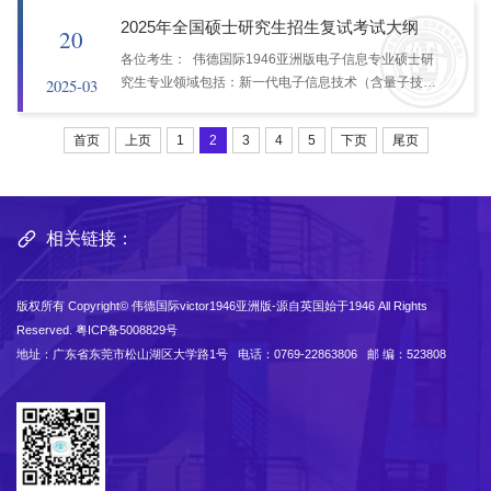
司研究生复试工作的相关安排进行了说明，明确了参会
2025年全国硕士研究生招生复试考试大纲
20
老师...
各位考生： 伟德国际1946亚洲版电子信息专业硕士研
究生专业领域包括：新一代电子信息技术（含量子技术
2025-03
等）(085401)、集成电路工程(085403)。学术硕士研究
生专业：集成电路科学与工程(140100)。复试笔试考试
首页
上页
1
2
3
4
5
下页
尾页
科目（任选一门）包涵《半导体物理》、《信号与系
统...
相关链接：
版权所有
Copyright© 伟德国际victor1946亚洲版-源自英国始于1946 All Rights
Reserved.
粤ICP备5008829号
地址：广东省东莞市松山湖区大学路1号 电话：0769-22863806 邮 编：523808