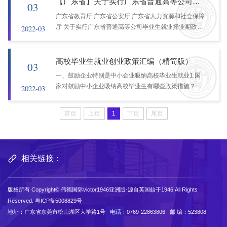
【广东省】关于实行广东省普通高等公司毕业生就业择业期政策（试行）的通知
03
广东省教育厅 广东省公安厅 广东省人力资源和社会保障
厅 关于实行广东省普通高等公司毕业生就业择业期政策
2022-03
（试行）的通知粤教毕〔2019〕3号为全面贯彻党的十
九大精神，以习近平新时代中国特色社会主义思想为指
导，深入贯彻习近平总书记重要讲话精神，努力...
高校毕业生就业创业政策汇编（精简版）
03
​一、鼓励企业特别是中小企业吸纳高校毕业生就业1.国
家对鼓励中小企业吸纳高校毕业生有哪些政策措施？按
2022-03
照《国务院关于进一步做好新形势下就业创业工作的意
见》（国发〔2015〕23号）等文件规定：（1）对招收
首页
上页
1
下页
尾页
高校毕业生达到一定数量的中小企业，地方财政应...
相关链接：
版权所有
Copyright© 伟德国际victor1946亚洲版-源自英国始于1946 All Rights
Reserved.
粤ICP备5008829号
地址：广东省东莞市松山湖区大学路1号 电话：0769-22863806 邮 编：523808